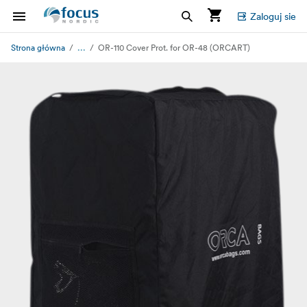
Zaloguj sie
...
Strona główna
OR-110 Cover Prot. for OR-48 (ORCART)