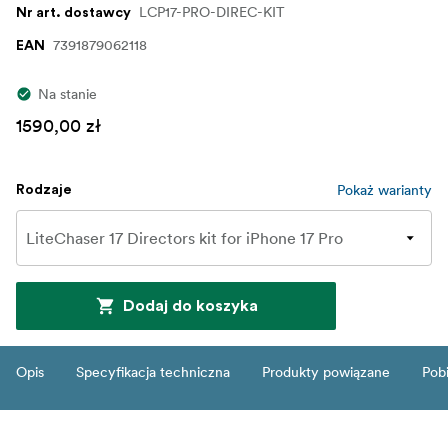
LCP17-PRO-DIREC-KIT
Nr art. dostawcy
7391879062118
EAN
Na stanie
1590,00 zł
Pokaż warianty
Rodzaje
Dodaj do koszyka
Opis
Specyfikacja techniczna
Produkty powiązane
Pob