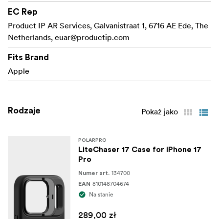
– zawiera etui, uchwyt,
Zestaw reżyserski
EC Rep
zdejmowaną migawkę Bluetooth, filtr VND 2–5, filtr
Product IP AR Services, Galvanistraat 1, 6716 AE Ede, The
CineGold i filtr ShortStache Everyday.
Netherlands,
euar@productip.com
Fits Brand
Apple
Rodzaje
Pokaż jako
POLARPRO
LiteChaser 17 Case for iPhone 17
Pro
134700
Numer art.
810148704674
EAN
Na stanie
289,00 zł