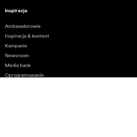
Inspiracja
Ambasadorowie
Inspiracja & kontent
Kampanie
Newsroom
Media bank
Oprogramowanie
sprzętowe i aktualizacje
Zapisz się do newslettera
Otrzymuj najnowsze informacje o produktach, inspiracje
i oferty specjalne.