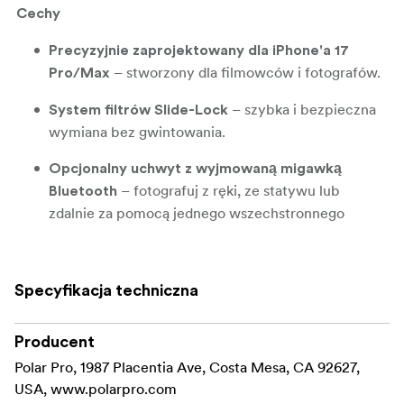
Cechy
Precyzyjnie zaprojektowany dla iPhone'a 17
– stworzony dla filmowców i fotografów.
Pro/Max
– szybka i bezpieczna
System filtrów Slide-Lock
wymiana bez gwintowania.
Opcjonalny uchwyt z wyjmowaną migawką
– fotografuj z ręki, ze statywu lub
Bluetooth
zdalnie za pomocą jednego wszechstronnego
narzędzia.
– w pełni
Kompatybilność z MagSafe
Specyfikacja techniczna
kompatybilny z istniejącym sprzętem do ładowania
i montażu.
Producent
– używaj
Adapter filtra 67 mm (opcjonalny)
Polar Pro, 1987 Placentia Ave, Costa Mesa, CA 92627,
swoich ulubionych filtrów 67 mm z iPhone'em.
USA, www.polarpro.com