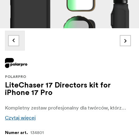
POLARPRO
LiteChaser 17 Directors kit for
iPhone 17 Pro
Kompletny zestaw profesjonalny dla twórców, którzy chcą mieć wszystko. Zawiera futerał, uchwyt, zdejmowaną migawkę Bluetooth, filtr VND 2–5, filtr CineGold i filtr ShortStache Everyday.
Czytaj więcej
134801
Numer art.