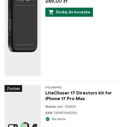
289,00 zł
Dodaj do koszyka
Zestaw
POLARPRO
LiteChaser 17 Directors kit for
iPhone 17 Pro Max
134803
Numer art.
7391879062125
EAN
Na stanie