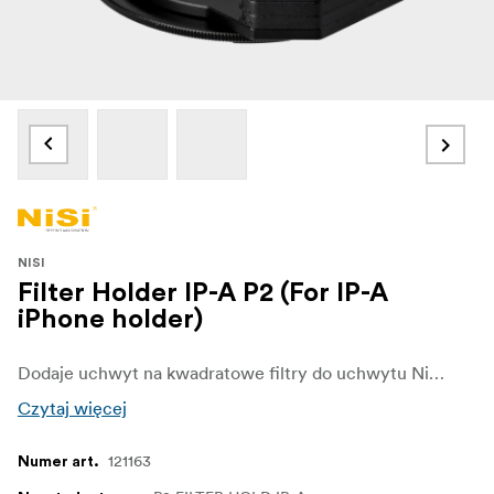
NISI
Filter Holder IP-A P2 (For IP-A
iPhone holder)
Dodaje uchwyt na kwadratowe filtry do uchwytu NiSi IP-A do iPhone’a (sprzedawany oddzielnie). Gdy jest używany, umożliwia stosowanie filtrów kwadratowych P1 na iPhone’ie. Uchwyt na filtry kwadratowe P2 umożliwia ułożenie 2 filtrów kwadratowych w stos i obracanie ich o 360 stopni.
Czytaj więcej
121163
Numer art.