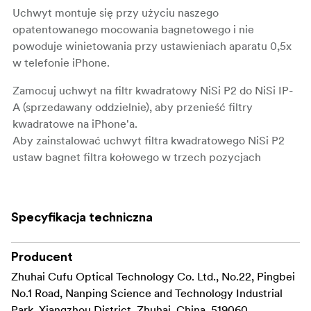
Uchwyt montuje się przy użyciu naszego
opatentowanego mocowania bagnetowego i nie
powoduje winietowania przy ustawieniach aparatu 0,5x
w telefonie iPhone.
Zamocuj uchwyt na filtr kwadratowy NiSi P2 do NiSi IP-
A (sprzedawany oddzielnie), aby przenieść filtry
kwadratowe na iPhone'a.
Aby zainstalować uchwyt filtra kwadratowego NiSi P2
ustaw bagnet filtra kołowego w trzech pozycjach
montażowych.
Upewnij się, że zewnętrzny bagnet filtra pokrywa się z
gniazdem uchwytu IP-A i obróć w kierunku zgodnym z
Specyfikacja techniczna
ruchem wskazówek zegara, aby go dokręcić.
Kompatybilny z uchwytem filtra NiSi IP-A dla
Producent
iPhone'a (sprzedawany oddzielnie)
Zhuhai Cufu Optical Technology Co. Ltd., No.22, Pingbei
No.1 Road, Nanping Science and Technology Industrial
Mieści 2 kwadratowe filtry P1 i umożliwia obrót o
Park, Xiangzhou District, Zhuhai, China, 519060,