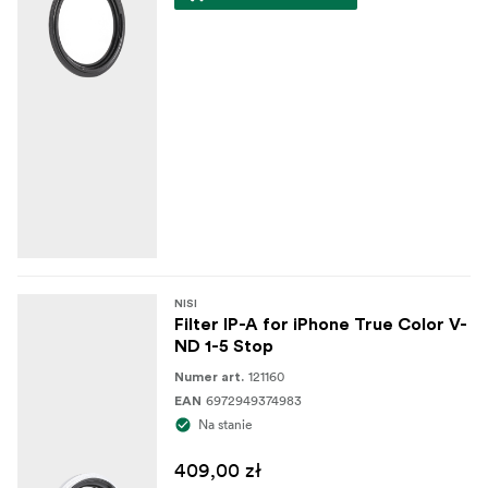
NISI
Filter IP-A for iPhone True Color V-
ND 1-5 Stop
121160
Numer art.
6972949374983
EAN
Na stanie
409,00 zł