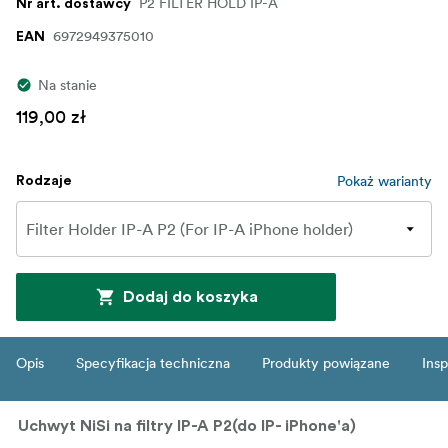
P2 FILTER HOLD IP-A
Nr art. dostawcy
6972949375010
EAN
Na stanie
119,00 zł
Pokaż warianty
Rodzaje
Dodaj do koszyka
Opis
Specyfikacja techniczna
Produkty powiązane
Insp
Uchwyt NiSi na filtry IP-A P2(do IP- iPhone'a)