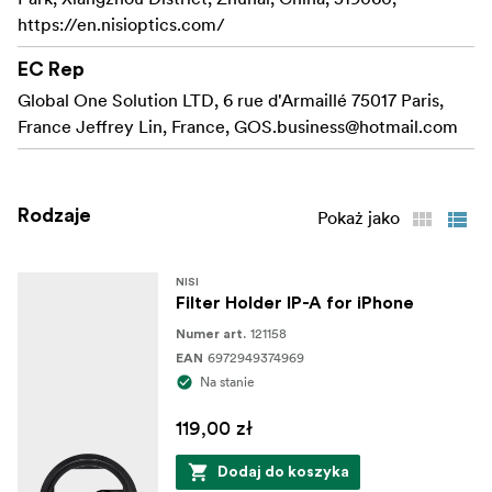
360 stopni
https://en.nisioptics.com/
Konstrukcja klipsa do szybkiego montażu
EC Rep
Układaj wiele filtrów, aby uzyskać różne efekty
Global One Solution LTD, 6 rue d'Armaillé 75017 Paris,
France Jeffrey Lin, France,
GOS.business@hotmail.com
Rodzaje
Pokaż jako
NISI
Filter Holder IP-A for iPhone
121158
Numer art.
6972949374969
EAN
Na stanie
119,00 zł
Dodaj do koszyka