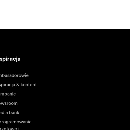
spiracja
basadorowie
spiracja & kontent
mpanie
ewsroom
dia bank
rogramowanie
rzętowe i