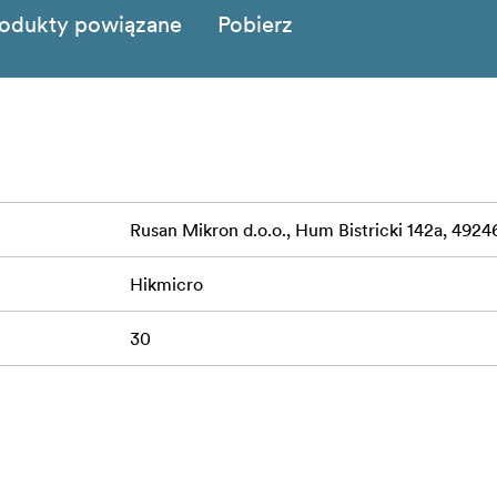
odukty powiązane
Pobierz
Rusan Mikron d.o.o., Hum Bistricki 142a, 49246
Hikmicro
30