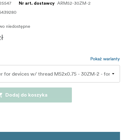
25547
ARM52-30ZM-2
Nr art. dostawcy
6439280
o niedostępne
zł
Pokaż warianty
Dodaj do koszyka