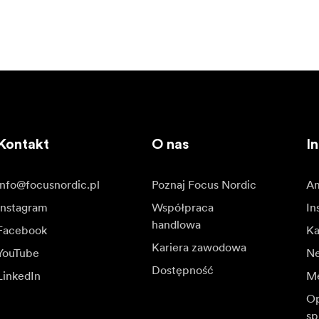
Kontakt
O nas
In
info@focusnordic.pl
Poznaj Focus Nordic
Am
Instagram
Współpraca
In
handlowa
Facebook
Ka
Kariera zawodowa
YouTube
N
Dostępność
LinkedIn
Me
Op
sp