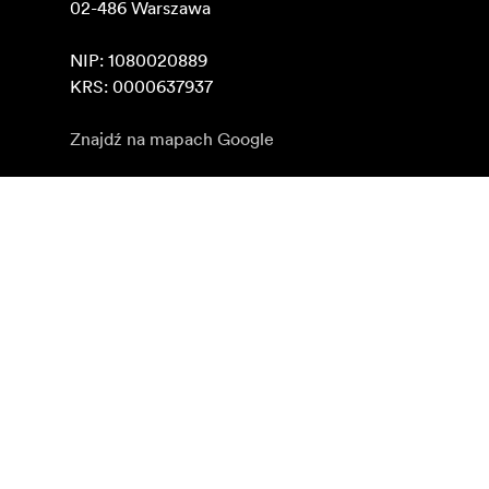
02-486 Warszawa

NIP: 1080020889

KRS: 0000637937
Znajdź na mapach Google
Zapisz się do newslettera
Otrzymuj najnowsze informacje o produktach, inspirac
Klient indywidualny
Sprzedawca