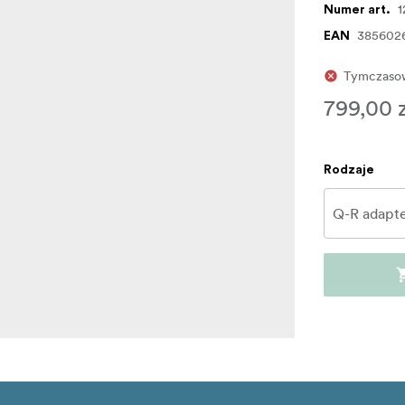
1
Numer art.
385602
EAN
Tymczasow
799,00 
Rodzaje