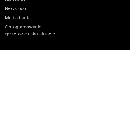
Newsroom
Media bank
Oprogramowanie
sprzętowe i aktualizacje
Zapisz się do newslettera
Otrzymuj najnowsze informacje o produktach, inspiracje
i oferty specjalne.
Klient indywidualny
Sprzedawca
Zapisz się
Wybierz inny region