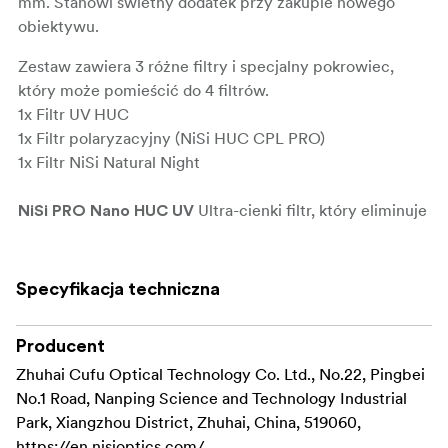
mm. Stanowi świetny dodatek przy zakupie nowego
obiektywu.
Zestaw zawiera 3 różne filtry i specjalny pokrowiec,
który może pomieścić do 4 filtrów.
1x Filtr UV HUC
1x Filtr polaryzacyjny (NiSi HUC CPL PRO)
1x Filtr NiSi Natural Night
Ultra-cienki filtr, który eliminuje
NiSi PRO Nano HUC UV
promiowanie UV, posiada wysoką przepuszczalność
świetlną oraz wielowarstwową powłokę antyrefleksyjną.
Przydatny jako ogólny filtr ochronny. Zapobiega
Specyfikacja techniczna
przedostawaniu się kurzu i wilgoci do obiektywu oraz
zapewnia dodatkową ochronę w przypadku upadków lub
Producent
sytuacji, w których może wystąpić zarysowanie.
Zhuhai Cufu Optical Technology Co. Ltd., No.22, Pingbei
Rama wykonana z mosiądzu została poddana bardzo
No.1 Road, Nanping Science and Technology Industrial
dokładnemu frezowaniu. NiSi PRO Nano HUC UV
Park, Xiangzhou District, Zhuhai, China, 519060,
posiada również wyjątkową powłokę typu "Nano" oraz
https://en.nisioptics.com/