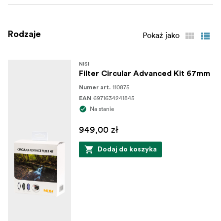
filtrów. Został wykonany z lekkiego materiału
chroniącego delikatną strukturę filtrów. Wewnątrz
znajdują się specjalne przegrody, które zabezpieczają
Rodzaje
Pokaż jako
poszczególne filtry i zapobiegają ich porysowaniu.
NISI
Filter Circular Advanced Kit 67mm
110875
Numer art.
6971634241845
EAN
Na stanie
949,00 zł
Dodaj do koszyka