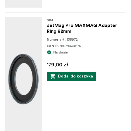
NISI
JetMag Pro MAXMAG Adapter
Ring 82mm
135972
Numer art.
6978079434276
EAN
Na stanie
179,00 zł
Dodaj do koszyka