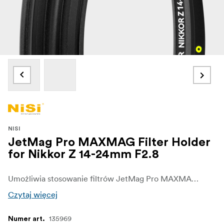
NISI
JetMag Pro MAXMAG Filter Holder
for Nikkor Z 14-24mm F2.8
Umożliwia stosowanie filtrów JetMag Pro MAXMAG na obiektywie Nikkor Z 14–24 mm F2.8 S, który nie posiada przedniego gwintu na filtr. Zaprojektowany z myślą o ultrakompaktowej konstrukcji, zapewnia czyste krawędzie nawet w przypadku obiektywów ultraszerokokątnych.
Czytaj więcej
135969
Numer art.