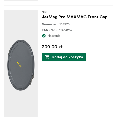
NISI
JetMag Pro MAXMAG Front Cap
135970
Numer art.
6978079434252
EAN
Na stanie
309,00 zł
Dodaj do koszyka