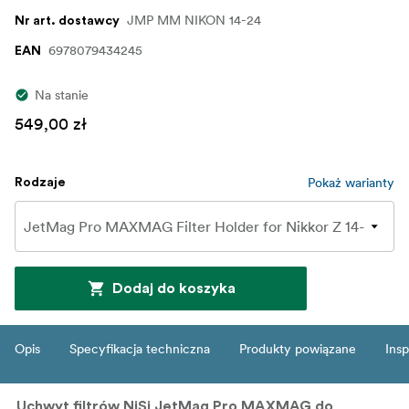
JMP MM NIKON 14-24
Nr art. dostawcy
6978079434245
EAN
Na stanie
549,00 zł
Pokaż warianty
Rodzaje
Dodaj do koszyka
Opis
Specyfikacja techniczna
Produkty powiązane
Insp
Uchwyt filtrów NiSi JetMag Pro MAXMAG do