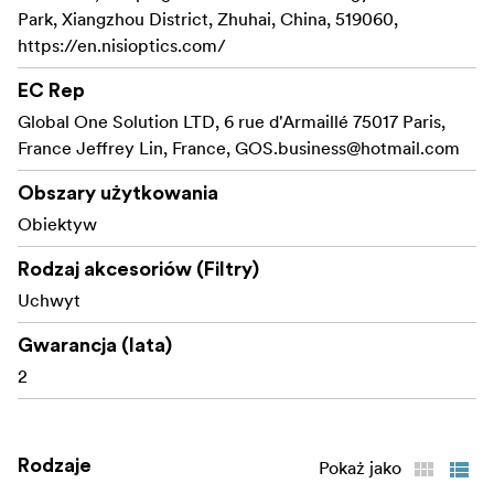
i daj upust swojej kreatywności bez
uszczerbku dla
Park, Xiangzhou District, Zhuhai, China, 519060,
kadru.
https://en.nisioptics.com/
-
Magnetyczna
Magnetyczna prędkość i Stability
EC Rep
konstrukcja systemu
umożliwia szybką wymianę filtrów,
Global One Solution LTD, 6 rue d'Armaillé 75017 Paris,
a
opatentowany mechanizm blokujący
zapewnia
France Jeffrey Lin, France,
GOS.business@hotmail.com
stabilny montaż, zapobiegając
przypadkowemu
Obszary użytkowania
wypadnięciu podczas użytkowania.
Obiektyw
JetMag Pro łączy w sobie magnetyczny
mechanizm z
Rodzaj akcesoriów (Filtry)
bezpieczną funkcją blokady
.
Ten podwójny
Uchwyt
system
pozwala użytkownikom na szybki montaż
i
demontować filtry za pomocą prostego
Gwarancja (lata)
obrotu,
zapewniając jednocześnie, że filtry pozostają
na
2
swoim miejscu nawet w
trudnych warunkach.
Użyj przedniej i tylnej metalowej osłony obiektywu,
Rodzaje
Pokaż jako
które można szybko założyć i zdjąć, zapewniając