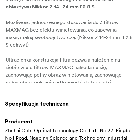
obiektywu Nikkor Z 14–24 mm F2.8 S
Możliwość jednoczesnego stosowania do 3 filtrów
MAXMAG bez efektu winietowania, co zapewnia
maksymalną swobodę twórczą. (
Nikkor Z 14-24 mm F2.8
S
uchwyt)
Ultracienka konstrukcja filtra pozwala
nałożenie na
siebie wielu filtrów MAXMAG
nakładanie się,
zachowując pełny obraz
winietowania, zachowując
pełny obraz
pokrycie od krawędzi do krawędzi.
Brak winietowania,
Pełne pokrycie
Specyfikacja techniczna
kadru
Zaprojektowany z myślą o zachowaniu
czystych
krawędzi, nawet w przypadku obiektywów
ultraszerokokątnych.
Producent
Zhuhai Cufu Optical Technology Co. Ltd., No.22, Pingbei
Śmiało łącz filtry.
Dostosuj ekspozycję, kontroluj
odbicia
No.1 Road, Nanping Science and Technology Industrial