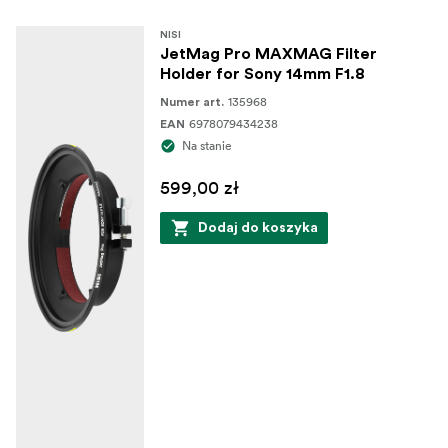
ochronę filtrów i obiektywów.
NISI
JetMag Pro MAXMAG Filter
Zawartość opakowania:
Holder for Sony 14mm F1.8
135968
Uchwyt filtrów NiSi JetMag Pro MAXMAG
Numer art.
6978079434238
EAN
do
Nikkor Z 14-24 mm F2.8 S
Na stanie
599,00 zł
Dodaj do koszyka