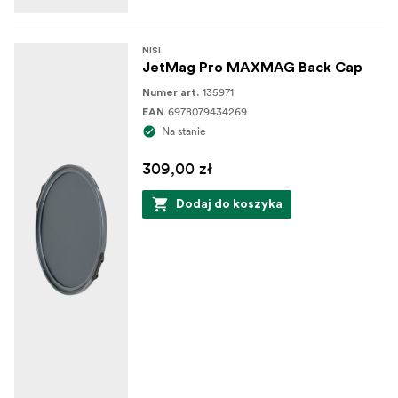
NISI
JetMag Pro MAXMAG Back Cap
135971
Numer art.
6978079434269
EAN
Na stanie
309,00 zł
Dodaj do koszyka