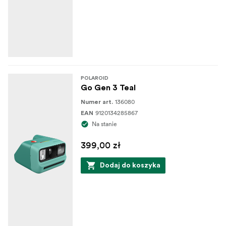
POLAROID
Go Gen 3 Teal
136080
Numer art.
9120134285867
EAN
Na stanie
399,00 zł
Dodaj do koszyka