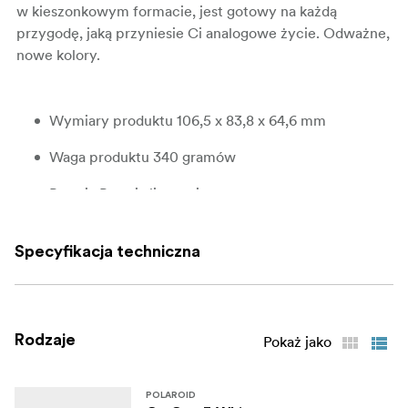
w kieszonkowym formacie, jest gotowy na każdą
przygodę, jaką przyniesie Ci analogowe życie. Odważne,
nowe kolory.
Wymiary produktu 106,5 x 83,8 x 64,6 mm
Waga produktu 340 gramów
Bateria Bateria litowo-jonowa
Obudowa zewnętrzna ABS, PC
Specyfikacja techniczna
System migawki 1/500–1 s
Przysłona F14,4 i f32
Obiektyw Obiektyw z polikarbonatu o stałej
Rodzaje
Pokaż jako
ogniskowej
Ogniskowa 63,75 mm
POLAROID