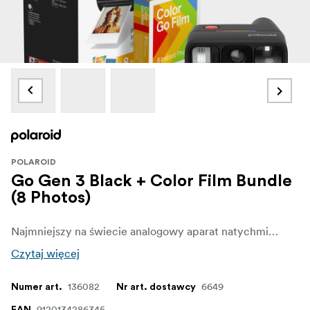
POLAROID
Go Gen 3 Black + Color Film Bundle
(8 Photos)
Najmniejszy na świecie analogowy aparat natychmiastowy jest gotowy na każdą przygodę, jaką przyniesie Ci życie w stylu analogowym. Dzięki lusterku do selfie, samowyzwalaczowi i trybowi podwójnej ekspozycji, Go Gen 3 oferuje nowy obiektyw i mocniejszy błysk, co pozwala na uzyskanie wyraźniejszych zdjęć w każdym oświetleniu oraz selfie z większym zbliżeniem i mniejszymi odblaskami.W zestawie znajduje się 8 rolek filmu
Czytaj więcej
136082
6649
Numer art.
Nr art. dostawcy
9120134286345
EAN