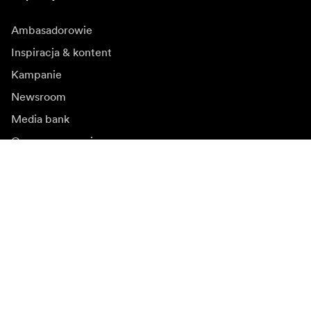
Ambasadorowie
Inspiracja & kontent
Kampanie
Newsroom
Media bank
Oprogramowanie
sprzętowe i aktualizacje
Zapisz się do newslettera
Otrzymuj najnowsze informacje o produktach, inspiracje
i oferty specjalne.
Klient indywidualny
Sprzedawca